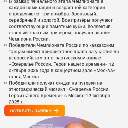
В рамках Финального этапа Чемпионата е
каждой номинации и возрастной категории
7:00
8:00
определяются три призёра: бронзовый.
ЗАВТРАК
ТРАНСФЕР
серебряный и золотой. Все призёры получают
Завтрак в отеле
Трансфер н
соответствующие памятные кубки. Коллектив.
концертный 
ставший золотым призером, получает звание
Чемпиона России.
Победители Чемпионата России по кавказским
танцам имеют приоритетное право на участие во
всероссийском зтнограотческом мюзикле
«Ожерелье России. Герои нашего времени» 12
октября 2025 года в концертном зале «Москва»
город Москва.
Победители получат скидки на путевки на
этнографический мюзикл «Ожерелье России.
Герои нашего времени» в Москве 12 октября
2025 г.
ОСТАВИТЬ ЗАЯВКУ