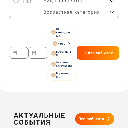
Вид творчества
Возрастная категория
На
каникулах
(2)
У моря (7)
Без оплаты
Найти событие
(10)
Онлайн-
конкурс (6)
Горящие
(17)
АКТУАЛЬНЫЕ
Все события
СОБЫТИЯ