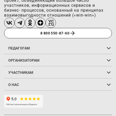
проект, объединяющий большое число
участников, информационных сервисов и
бизнес- процессов, основанный на принципах
взаимовыгодности отношений («win-win»)
8 800 550-87-60
ПЕДАГОГАМ
Создать портфолио
Возможности
Портфолио педагогов
Услуги
ОРГАНИЗАТОРАМ
Создать фестиваль
Возможности
Услуги
УЧАСТНИКАМ
Найти фестиваль
Голосование
Рейтинг
Услуги
О НАС
Платформа
Энциклопедия
Проекты
Билетные кассы
Арендная франшиза
Блог
Контакты
Центр поддержки
Карта сайта