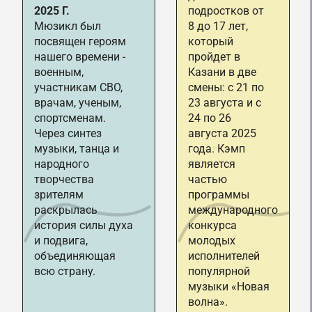
2025 Г.
подростков от
Мюзикл был
8 до 17 лет,
посвящен героям
который
нашего времени -
пройдет в
военным,
Казани в две
участникам СВО,
смены: с 21 по
врачам, ученым,
23 августа и с
спортсменам.
24 по 26
Через синтез
августа 2025
музыки, танца и
года. Кэмп
народного
является
творчества
частью
зрителям
программы
раскрылась
международного
история силы духа
конкурса
и подвига,
молодых
объединяющая
исполнителей
всю страну.
популярной
музыки «Новая
волна».