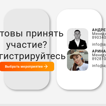
отовы принять
АНДРЕ
Менед
89034
участие?
info@а
АРИНА
гистрируйтесь
Менед
89281
info@а
Выбрать мероприятие