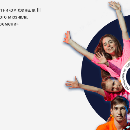
тником финала III
ого мюзикла
времени»