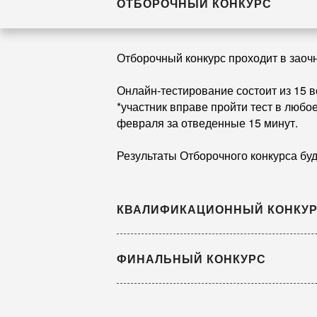
ОТБОРОЧНЫЙ КОНКУРС
Отборочный конкурс проходит в заоч
Онлайн-тестирование состоит из 15 в
*участник вправе пройти тест в любое
февраля за отведенные 15 минут.
Результаты Отборочного конкурса бу
КВАЛИФИКАЦИОННЫЙ КОНКУ
Квалификационный конкурс проходит
ФИНАЛЬНЫЙ КОНКУРС
Практическое задание публикуется в 
Конкурс состоит из нескольких этап
Даты выполнения задания: 20 феврал
ознакомиться на странице).