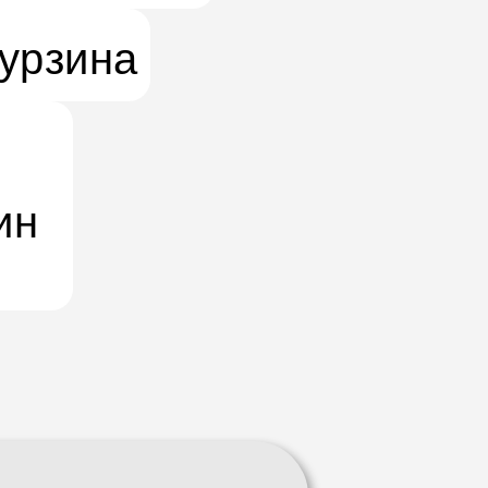
урзина
ин