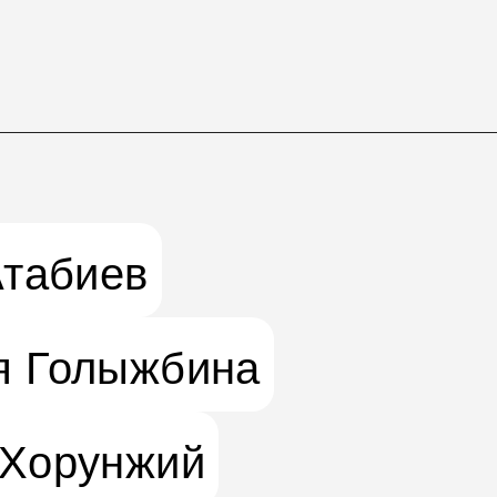
Атабиев
я Голыжбина
 Хорунжий