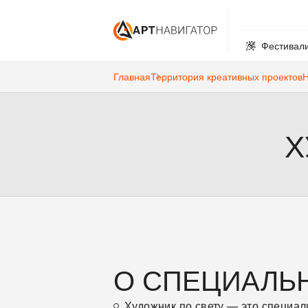
Фестивал
Главная
Территория креативных проектов
Н
Х
О СПЕЦИАЛЬ
Художник по свету — это специал