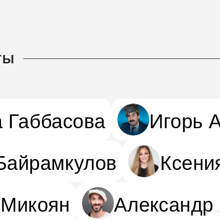
ТЫ
 Габбасова
Игорь 
Байрамкулов
Ксени
 Микоян
Александр