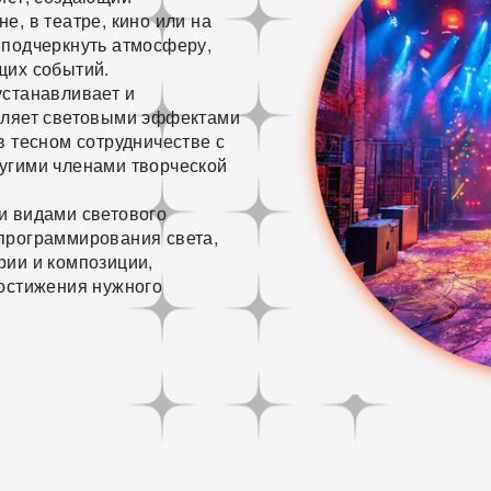
е, в театре, кино или на
 подчеркнуть атмосферу,
щих событий.
устанавливает и
вляет световыми эффектами
в тесном сотрудничестве с
угими членами творческой
и видами светового
программирования света,
рии и композиции,
достижения нужного