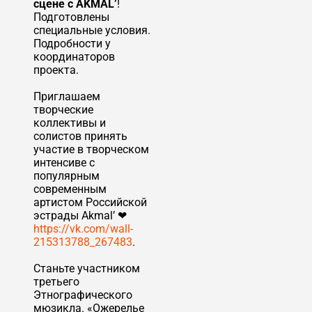
сцене с AKMAL’
!
Подготовлены
специальные условия.
Подробности у
координаторов
проекта.
Приглашаем
творческие
коллективы и
солистов принять
участие в творческом
интенсиве с
популярным
современным
артистом Российской
эстрады Akmal’ ❤
https://vk.com/wall-
215313788_267483
.
Cтаньте участником
третьего
Этнографического
мюзикла. «Ожерелье