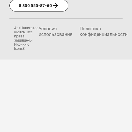
8 800 550-87-60
АртНавигатор
Условия
Политика
©2026. Все
использования
конфиденциальности
права
защищены.
Иконки с
Icons8