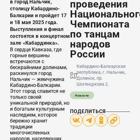
проведения
в город Нальчик,
столицу Кабардино-
Национальног
Балкарии и пройдет 17
Чемпионата
и 18 мая 2025 года.
Выступления и финал
по танцам
состоятся в концертном
народов
зале «Кабардинка».
В сердце Кавказа, где
России
горные вершины
встречаются с
Кабардино-Балкарская
бескрайними долинами,
республика, г. Нальчик,
раскинулся город
Долинск, пр.
Нальчик — жемчужина
Шогенцукова 2.
Кабардино-Балкарии.
Этот город славится не
Новости
только своей
уникальной природой, но
и богатым культурным
ПОДЕЛИТЬСЯ
наследием, которое
бережно хранит
традиции
многочисленных
народов, населяющих