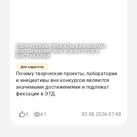
ТВОРЧЕСКИЕ ПРОЕКТЫ КАК ФОРМА
О
ДОСТИЖЕНИЯ ВНЕ КОНКУРСОВ И
К
ФЕСТИВАЛЕЙ
Р
Для педагогов
Почему творческие проекты, лаборатории
К
и инициативы вне конкурсов являются
с
значимыми достижениями и подлежат
и
фиксации в ЭТД.
р
п
0
61
03.08.2026 07:48