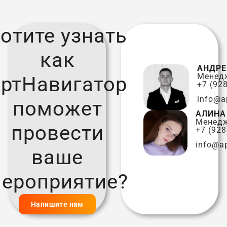
отите узнать
как
АНДРЕ
Менед
ртНавигатор
+7 (92
info@а
поможет
АЛИНА
Менед
провести
+7 (928
info@а
ваше
ероприятие?
Напишите нам