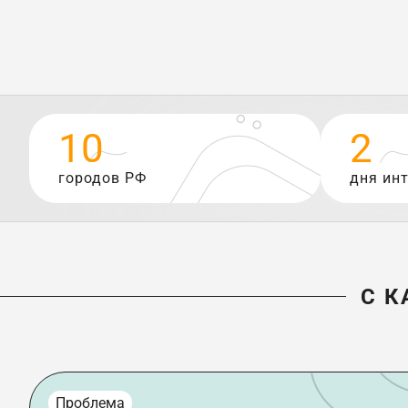
10
2
городов РФ
дня ин
С К
Проблема