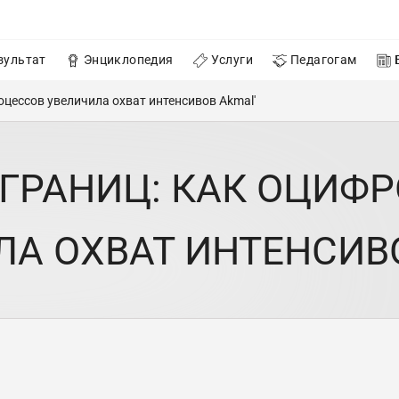
зультат
Энциклопедия
Услуги
Педагогам
оцессов увеличила охват интенсивов Akmal'
 ГРАНИЦ: КАК ОЦИФ
А ОХВАТ ИНТЕНСИВ