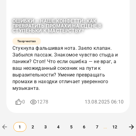
ОШИБКИ – НАШЕ КОНФЕТТИ: КАК
ПРЕВРАТИТЬ ПРОМАХИ НА СЦЕНЕ В
СТУПЕНЬКИ К МАСТЕРСТВУ?
Творчество
Стукнула фальшивая нота. Заело клапан.
Забылся пассаж. Знакомое чувство стыда и
паники? Стоп! Что если ошибка — не враг, а
ваш неожиданный союзник на пути к
выразительности? Умение превращать
промахи в находки отличает уверенного
музыканта.
0
1278
13.08.2025 06:10
1
2
3
4
5
6
7
...
12