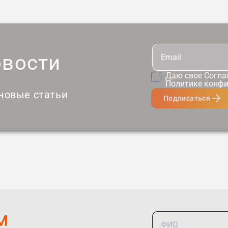
овости
Даю свое
Согла
Политике конф
 новые статьи
Подписаться
м