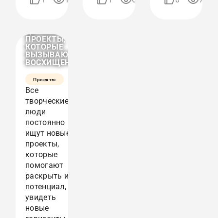
06:57
13:39
ФЕСТИВАЛЬНЫЕ
ШЕДЕВРЫ.
ДЕЛАЕМ
ПРОЕКТЫ,
КОТОРЫЕ
ВЫЗЫВАЮТ
ВОСХИЩЕНИЕ.
Проекты
Все
творческие
люди
постоянно
ищут новые
проекты,
которые
помогают
раскрыть их
потенциал,
увидеть
новые