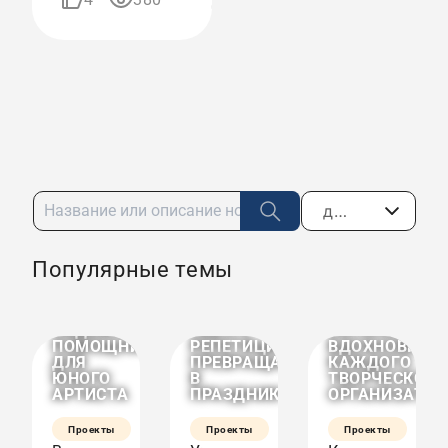
09:37
дата по убыванию
КСЕНИЯ
Популярные темы
ЦИФРОВОЙ
КАК В
ГОЛЫЖБИНА
АРХИВ
ИЮНЬСКИХ
—
ТВОРЧЕСТВА
СБОРАХ
ИСТОРИЯ
—
В
УСПЕХА,
НАДЕЖНЫЙ
НЕБУГЕ
КОТОРАЯ
ПОМОЩНИК
РЕПЕТИЦИИ
ВДОХНОВИТ
ДЛЯ
ПРЕВРАЩАЛИСЬ
КАЖДОГО
ЮНОГО
В
ТВОРЧЕСКОГО
АРТИСТА
ПРАЗДНИК?
ОРГАНИЗАТОР
Проекты
Проекты
Проекты