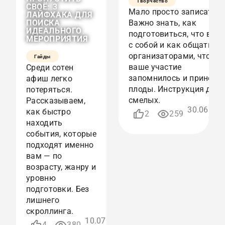
Творчество
СВОЁ: 3
Мало просто записаться
ЛАЙФХАКА ДЛЯ
ПОИСКА
Важно знать, как
ИДЕАЛЬНОГО
подготовиться, что взят
МЕРОПРИЯТИЯ
с собой и как общаться 
организаторами, чтобы
Гайды
УЧАСТВОВАТЬ
ИЛИ
ваше участие
Среди сотен
НАБЛЮДАТЬ?
запомнилось и принесл
афиш легко
КАК
плоды. Инструкция для
потеряться.
ВЫЖАТЬ
МАКСИМУМ
смелых.
Рассказываем,
ИЗ
30.06.202
как быстро
2
259
ЛЮБОГО
07:1
находить
СОБЫТИЯ
события, которые
подходят именно
вам — по
возрасту, жанру и
уровню
подготовки. Без
лишнего
скроллинга.
10.07.2026
4
380