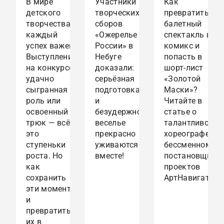
В мире
Участники
Как
детского
творческих
превратить
творчества
сборов
балетный
каждый
«Ожерелье
спектакль в
успех важен.
России» в
комикс и
Выступление
Небуге
попасть в
на конкурсе,
доказали:
шорт-лист
удачно
серьёзная
«Золотой
сыгранная
подготовка
Маски»?
роль или
и
Читайте в
освоенный
безудержное
статье о
трюк — всё
веселье
талантливом
это
прекрасно
хореографе и
ступеньки
уживаются
бессменном
роста. Но
вместе!
постановщике
как
проектов
сохранить
АртНавигатор
эти моменты
и
превратить
их в