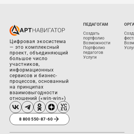
ПЕДАГОГАМ
ОРГ
Создать
Созд
портфолио
фест
Цифровая экосистема
Возможности
Воз
— это комплексный
Портфолио
Услу
проект, объединяющий
педагогов
Услуги
большое число
участников,
информационных
сервисов и бизнес-
процессов, основанный
на принципах
взаимовыгодности
отношений («win-win»)
8 800 550-87-60