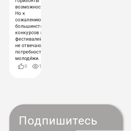
горизонты и
возможности.
Но к
сожалению
большинство
конкурсов и
фестивалей
не отвечают
потребностям
молодёжи.
21.08.2024
0
1089
08:00
Подпишитесь