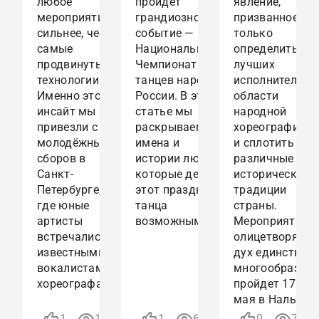
любое
пройдет
явление,
мероприятие
грандиозное
призванное не
сильнее, чем
событие —
только
самые
Национальный
определить
продвинутые
Чемпионат
лучших
технологии.
танцев народов
исполнителей 
Именно этот
России. В этой
области
инсайт мы
статье мы
народной
привезли с
раскрываем
хореографии, н
молодёжных
имена и
и сплотить
сборов в
истории людей,
различные
Санкт-
которые делают
исторические
Петербурге,
этот праздник
традиции
где юные
танца
страны.
артисты
возможным.
Мероприятие,
встречались с
олицетворяющ
известными
дух единства и
вокалистами и
многообразия,
хореографами
пройдет 17 и 1
мая в Нальчик
12.04.2025
23.03.2025
1
1019
1
671
0
785