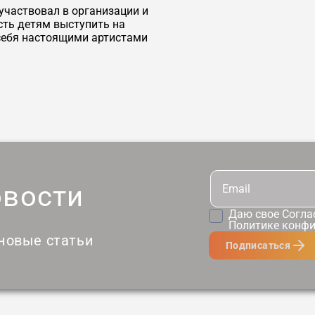
 участвовал в организации и
сть детям выступить на
 себя настоящими артистами
овости
Даю свое
Согла
Политике конф
 новые статьи
Подписаться