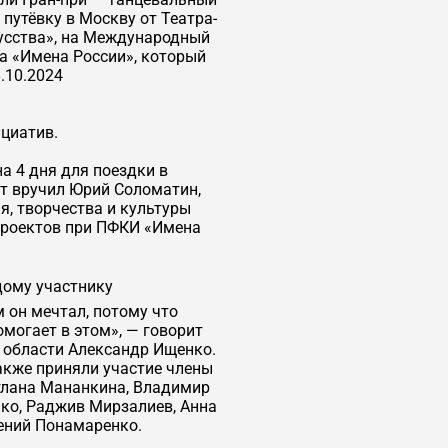
путёвку в Москву от Театра-
усства», на Международный
а «Имена России», который
.10.2024
циатив.
а 4 дня для поездки в
ат вручил Юрий Соломатин,
, творчества и культуры
проектов при ПФКИ «Имена
дому участнику
 он мечтал, потому что
могает в этом», — говорит
 области Александр Ищенко.
акже приняли участие члены
тлана Мананкина, Владимир
чко, Раджив Мирзалиев, Анна
гений Понамаренко.