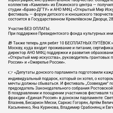
коллектив «Камелия» из Ёлкинского центра — получил 
студии «Браво-ДГТУ» и АНО МФЦ «Открытый Мир Иск
фестиваль — форум детского и юношеского творчеств
состоится в Государственном Кремлёвском Дворце, 28
Участие БЕЗ ОПЛАТЫ.
При поддержке Президентского фонда культурных ини
🎁 Также теперь для ребят 10 БЕСПЛАТНЫХ ПУТЁВОК н
Москву, куда входит проживание и питание, сертифик
директор АНО МФЦ поддержки и развития образования
«Открытый мир искусства», руководитель грантовых 
России» и «Ожерелье России».
👉 «Депутаты донского парламента подготовили каж
индивидуальный подарок, который он хотел, о котором
мечты должны сбываться. И фестиваль „Созвездие“ по
председатель Законодательного собрания Ростовской
В поздравлении и поощрении участников фестиваля т
фракции «Единая Россия» в донском парламенте: Све
Влазнев, Бесарион Месхи, Саркис Гогорян, Артём Вели
Касьяненко, Яна Куринова, Владимир Срабонянц и Ев