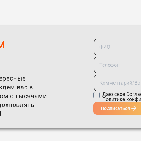
м
тересные
ждем вас в
Даю свое
Согла
том с тысячами
Политике конф
дохновлять
Подписаться
!