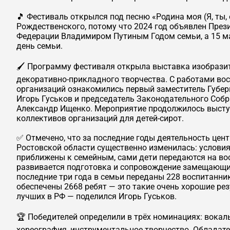
🎵 Фестиваль открылся под песню «Родина моя (Я, ты, 
Рождественского, потому что 2024 год объявлен Пре
Федерации Владимиром Путиным Годом семьи, а 15 м
день семьи.
🖌️ Программу фестиваля открыла выставка изобразит
декоративно-прикладного творчества. С работами во
организаций ознакомились первый заместитель Губер
Игорь Гуськов и председатель Законодательного Соб
Александр Ищенко. Мероприятие продолжилось высту
коллективов организаций для детей-сирот.
✅ Отмечено, что за последние годы деятельность цен
Ростовской области существенно изменилась: услови
приближены к семейным, сами дети передаются на вос
развивается подготовка и сопровождение замещающих
последние три года в семьи переданы 228 воспитанни
обеспечены 2668 ребят — это такие очень хорошие ре
лучших в РФ — поделился Игорь Гуськов.
🏆 Победителей определили в трёх номинациях: вокал
хореография, инструментальное творчество. Обладат