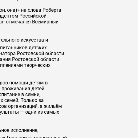
он, она)» на слова Роберта
зидентом Российской
ая отмечался Всемирный
ельного искусства и
спитанников детских
натора Ростовской области
рания Ростовской области
плениями творческих
тров помощи детям в
я проживания детей
питание в семьи,
 семей. Только за
ков организаций, а жильём
зультаты — одни из самых
ьное исполнение,
ели Гран-при — танцевальный