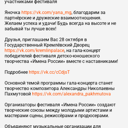
участниками фестиваля
Яночка
https://vk.com/yana_mg
, благодарим за
партнёрские и дружеские взаимоотношения.
Желаем успеха и удачи! Будь всегда на высоте и не
забывай ты лучше всех!
Друзья, приглашаем Вас 28 октября в
Государственный Кремлёвский Дворец
https://vk.com/kremlinpalace
, на гала-концерт
победителей фестиваля детско-юношеского
творчества «Имена России» вместе с наставниками!
Подробнее
https://vk.cc/cCdjsT
Основной темой программы гала-концерта станет
творчество композитора Александры Николаевны
Пахмутовой
https://vk.com/alexandra_pakhmutova
Организаторы фестиваля «Имена России» создают
творческие союзы между молодыми артистами и
мастерами сцены, режиссёрами и продюсерами.
Объединяют музыкальные организации для