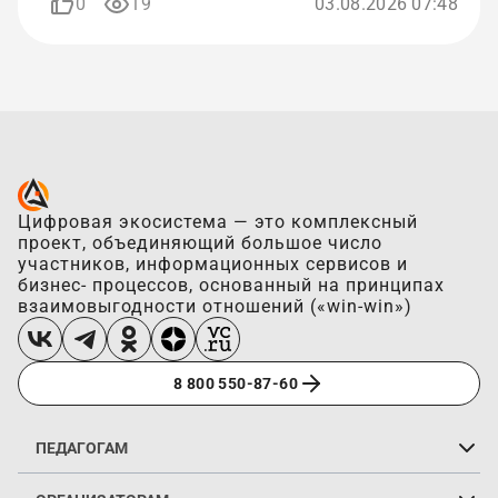
0
19
03.08.2026 07:48
Цифровая экосистема — это комплексный
проект, объединяющий большое число
участников, информационных сервисов и
бизнес- процессов, основанный на принципах
взаимовыгодности отношений («win-win»)
8 800 550-87-60
ПЕДАГОГАМ
Создать портфолио
Возможности
Портфолио педагогов
Услуги